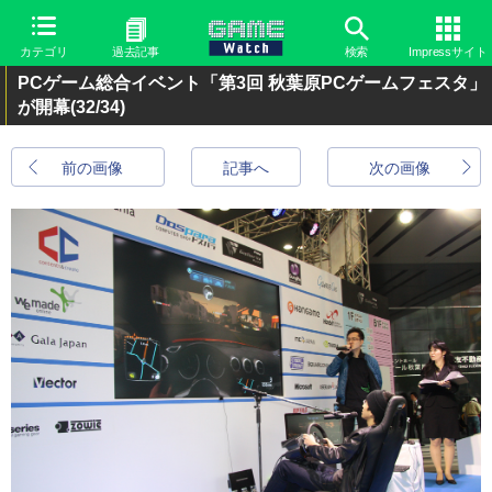
カテゴリ
過去記事
検索
Impressサイト
PCゲーム総合イベント「第3回 秋葉原PCゲームフェスタ」
が開幕
(32/34)
前の画像
記事へ
次の画像