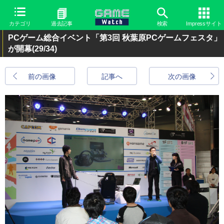
カテゴリ
過去記事
検索
Impressサイト
PCゲーム総合イベント「第3回 秋葉原PCゲームフェスタ」
が開幕
(29/34)
前の画像
記事へ
次の画像