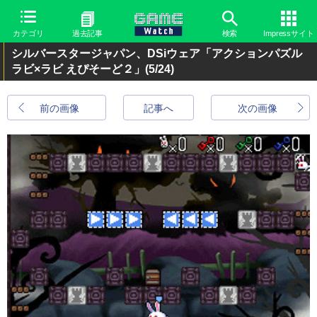
カテゴリ
過去記事
検索
Impressサイト
シルバースタージャパン、DSiウェア「アクションパズル
ラビ×ラビ えぴそーど２」
(5/24)
前の画像
記事へ
次の画像