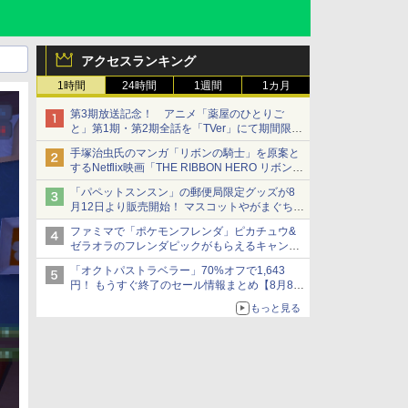
アクセスランキング
1時間
24時間
1週間
1カ月
第3期放送記念！ アニメ「薬屋のひとりご
と」第1期・第2期全話を「TVer」にて期間限定
で順次無料配信開始
手塚治虫氏のマンガ「リボンの騎士」を原案と
するNetflix映画「THE RIBBON HERO リボンヒ
ーロー」本日配信開始
「パペットスンスン」の郵便局限定グッズが8
月12日より販売開始！ マスコットやがまぐち、
レターセットなどが登場
ファミマで「ポケモンフレンダ」ピカチュウ&
ゼラオラのフレンダピックがもらえるキャンペ
ーン開催！
「オクトパストラベラー」70%オフで1,643
円！ もうすぐ終了のセール情報まとめ【8月8日
更新】
もっと見る
ニンテンドーeショップでは「大神 絶景版」が
67%オフで990円