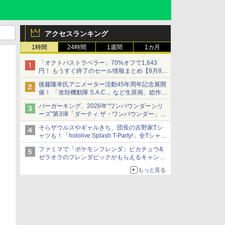
アクセスランキング
1時間
24時間
1週間
1カ月
「オクトパストラベラー」70%オフで1,643
円！ もうすぐ終了のセール情報まとめ【8月8日
更新】
後藤隆幸氏アニメーター活動45年周年記念展開
ニンテンドーeショップでは「大神 絶景版」が
催！ 「攻殻機動隊 S.A.C.」など生原画、総作画
67%オフで990円
監督修正が展示
バーガーキング、2026年“ワンパウンダーシリ
ーズ”第3弾「ダーティ ザ・ワンパウンダー」を
8月7日発売
そらザウルスやギャルきち、団長の吉野家Tシ
「特製ガーリックマヨソース」を使用した超大
ャツも！「hololive Splash T-Party!」全Tシャツ
型チーズバーガー
ラインナップ公開＆オンライン販売開始
ファミマで「ポケモンフレンダ」ピカチュウ&
ゼラオラのフレンダピックがもらえるキャンペ
ーン開催！
もっと見る