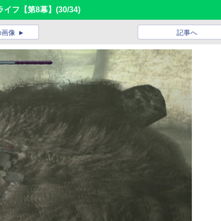
ライフ【第8幕】
(30/34)
の画像
記事へ