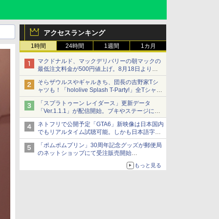
アクセスランキング
1時間
24時間
1週間
1カ月
マクドナルド、マックデリバリーの朝マックの
最低注文料金が500円値上げ。8月18日より
1,500円から受付
そらザウルスやギャルきち、団長の吉野家Tシ
ャツも！「hololive Splash T-Party!」全Tシャツ
ラインナップ公開＆オンライン販売開始
「スプラトゥーン レイダース」更新データ
「Ver.1.1.1」が配信開始。ブキやステージに関
する不具合を修正
ネトフリで公開予定「GTA6」新映像は日本国内
でもリアルタイム試聴可能。しかも日本語字幕
付き
「ポムポムプリン」30周年記念グッズが郵便局
Netflixから公式回答あり
のネットショップにて受注販売開始
「おもちもちもちクッション」など今年だけの
もっと見る
限定商品が登場