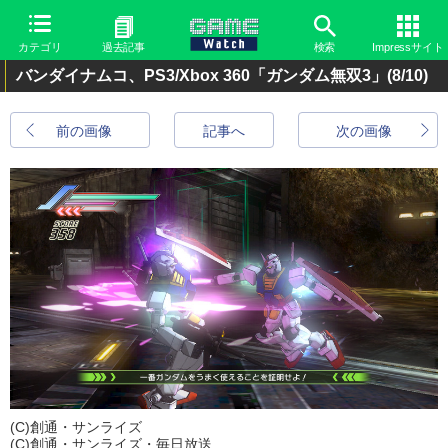
カテゴリ
過去記事
検索
Impressサイト
バンダイナムコ、PS3/Xbox 360「ガンダム無双3」
(8/10)
前の画像
記事へ
次の画像
(C)創通・サンライズ
(C)創通・サンライズ・毎日放送