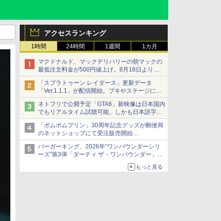
アクセスランキング
1時間
24時間
1週間
1カ月
マクドナルド、マックデリバリーの朝マックの
最低注文料金が500円値上げ。8月18日より
1,500円から受付
「スプラトゥーン レイダース」更新データ
「Ver.1.1.1」が配信開始。ブキやステージに関
する不具合を修正
ネトフリで公開予定「GTA6」新映像は日本国内
でもリアルタイム試聴可能。しかも日本語字幕
付き
「ポムポムプリン」30周年記念グッズが郵便局
Netflixから公式回答あり
のネットショップにて受注販売開始
「おもちもちもちクッション」など今年だけの
バーガーキング、2026年“ワンパウンダーシリ
限定商品が登場
ーズ”第3弾「ダーティ ザ・ワンパウンダー」を
8月7日発売
もっと見る
「特製ガーリックマヨソース」を使用した超大
型チーズバーガー