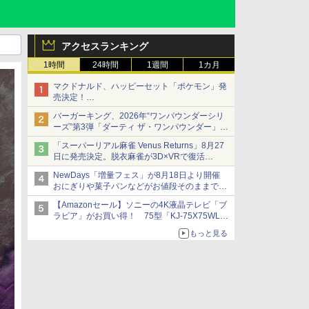
アクセスランキング
1時間
24時間
1週間
1カ月
マクドナルド、ハッピーセット「ポケモン」発
売決定！
ポケモン30周年記念で30匹が大集合
バーガーキング、2026年“ワンパウンダーシリ
ーズ”第3弾「ダーティ ザ・ワンパウンダー」を
8月7日発売
「スーパーリアル麻雀 Venus Returns」8月27
「特製ガーリックマヨソース」を使用した超大
日に発売決定。脱衣麻雀が3D×VRで復活
型チーズバーガー
発売から2週間は20%オフになるセールが実施
NewDays「増量フェス」が8月18日より開催
おにぎりや菓子パンなどがお値段そのままで最
大50%増量！
【Amazonセール】ソニーの4K液晶テレビ「ブ
ラビア」がお買い得！ 75型「KJ-75X75WL」
などラインナップ
もっと見る