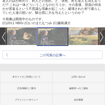
老人の話が終わり、村人との別れ。と、突然、村も老人も消え去っ
た!? これは一体どういうことなのだろうか。その直後、団員の何名
かが若返るという不思議な現象が起こった。破壊された村で暮らし
ていた人達の想いが、騎士団に力を与えたというのか？
※画像は開発中のものです。
(C)2011 NBGI (C)いのまたむつみ (C)藤島康介
この写真の記事へ
本サイトのご利用について
お問い合わせ
広告掲載のご案内
編集部へのご連絡
プライバシーポリシー
会社概要