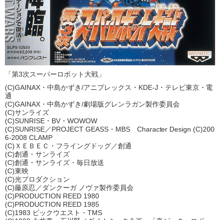
「第3次スーパーロボット大戦」
(C)GAINAX・中島かずき/アニプレックス・KDE-J・テレビ東京・電
通
(C)GAINAX・中島かずき/劇場版グレンラガン製作委員会
(C)サンライズ
(C)SUNRISE・BV・WOWOW
(C)SUNRISE／PROJECT GEASS・MBS Character Design (C)200
6-2008 CLAMP
(C)ＸＥＢＥＣ・フライングドッグ／創通
(C)創通・サンライズ
(C)創通・サンライズ・毎日放送
(C)東映
(C)光プロダクション
(C)藤原忍／ダンクーガ ノヴァ製作委員会
(C)PRODUCTION REED 1980
(C)PRODUCTION REED 1985
(C)1983 ビックウエスト・TMS