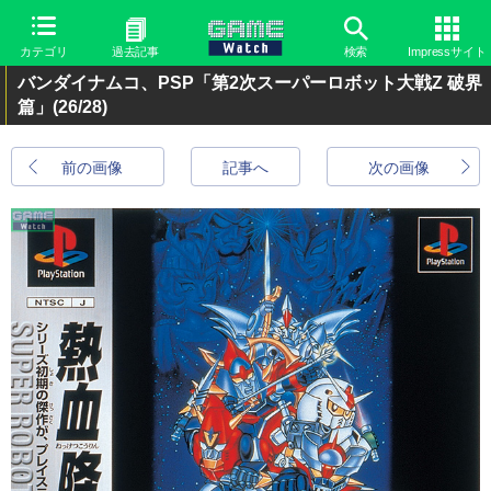
カテゴリ
過去記事
検索
Impressサイト
バンダイナムコ、PSP「第2次スーパーロボット大戦Z 破界
篇」
(26/28)
前の画像
記事へ
次の画像