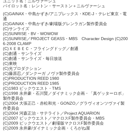
ユニット名：ニルヴァーシュ
パイロット名：レントン・サーストン＋ニルヴァーシュ
(C)GAINAX・中島かずき/アニプレックス・KDE-J・テレビ東京・電
通
(C)GAINAX・中島かずき/劇場版グレンラガン製作委員会
(C)サンライズ
(C)SUNRISE・BV・WOWOW
(C)SUNRISE／PROJECT GEASS・MBS Character Design (C)200
6-2008 CLAMP
(C)ＸＥＢＥＣ・フライングドッグ／創通
(C)創通・サンライズ
(C)創通・サンライズ・毎日放送
(C)東映
(C)光プロダクション
(C)藤原忍／ダンクーガ ノヴァ製作委員会
(C)PRODUCTION REED 1980
(C)PRODUCTION REED 1985
(C)1983 ビックウエスト・TMS
(C)1998 永井豪・石川賢／ダイナミック企画・「真ゲッターロボ」
製作委員会
(C)2004 大張正己・赤松和光・GONZO／グラヴィオンツヴァイ製
作委員会
(C)2004 河森正治・サテライト／Project AQUARION
(C)2007 ビックウエスト／マクロスF製作委員会・MBS
(C)2009 ビックウエスト／劇場版マクロスF製作委員会
(C)2009 永井豪/ダイナミック企画・くろがね屋