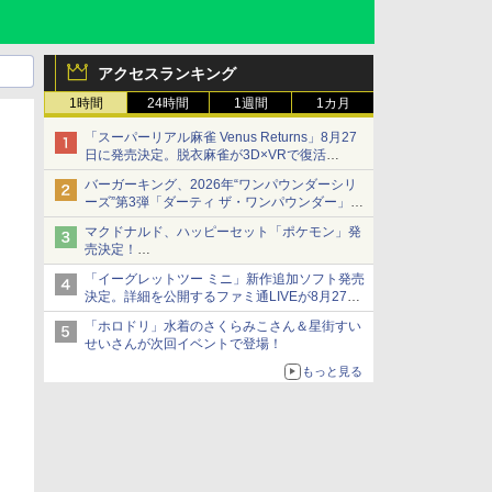
アクセスランキング
1時間
24時間
1週間
1カ月
「スーパーリアル麻雀 Venus Returns」8月27
日に発売決定。脱衣麻雀が3D×VRで復活
発売から2週間は20%オフになるセールが実施
バーガーキング、2026年“ワンパウンダーシリ
ーズ”第3弾「ダーティ ザ・ワンパウンダー」を
8月7日発売
マクドナルド、ハッピーセット「ポケモン」発
「特製ガーリックマヨソース」を使用した超大
売決定！
型チーズバーガー
ポケモン30周年記念で30匹が大集合
「イーグレットツー ミニ」新作追加ソフト発売
決定。詳細を公開するファミ通LIVEが8月27日
20時から配信
「ホロドリ」水着のさくらみこさん＆星街すい
シリーズ累計100タイトルへ
せいさんが次回イベントで登場！
もっと見る