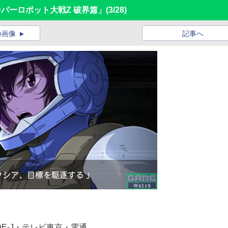
ーパーロボット大戦Z 破界篇」
(3/28)
の画像
記事へ
DE-J・テレビ東京・電通