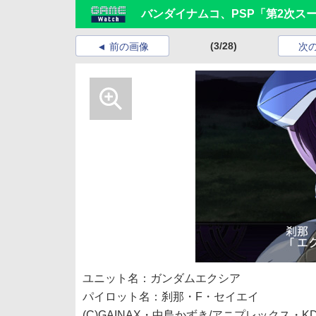
バンダイナムコ、PSP「第2次ス
(3/28)
前の画像
次
ユニット名：ガンダムエクシア
パイロット名：刹那・F・セイエイ
(C)GAINAX・中島かずき/アニプレックス・K