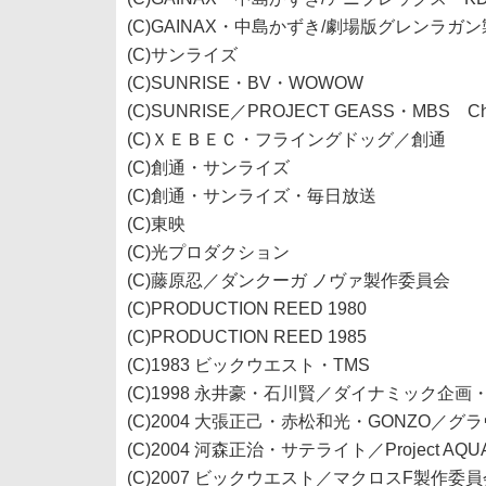
(C)GAINAX・中島かずき/劇場版グレンラガ
(C)サンライズ
(C)SUNRISE・BV・WOWOW
(C)SUNRISE／PROJECT GEASS・MBS Charac
(C)ＸＥＢＥＣ・フライングドッグ／創通
(C)創通・サンライズ
(C)創通・サンライズ・毎日放送
(C)東映
(C)光プロダクション
(C)藤原忍／ダンクーガ ノヴァ製作委員会
(C)PRODUCTION REED 1980
(C)PRODUCTION REED 1985
(C)1983 ビックウエスト・TMS
(C)1998 永井豪・石川賢／ダイナミック企
(C)2004 大張正己・赤松和光・GONZO／
(C)2004 河森正治・サテライト／Project AQU
(C)2007 ビックウエスト／マクロスF製作委員