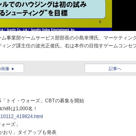
ーム事業部ゲームサービス部部長の小島幸博氏、マーケティン
ディング課主任の波光正俊氏。右は本作の目指すゲームコンセ
の画像
記事へ
PS「トイ・ウォーズ」CBTの募集を開始
h枠は1,000名！
0110112_419824.html
ウォーズ」
いかおり」タイアップも発表