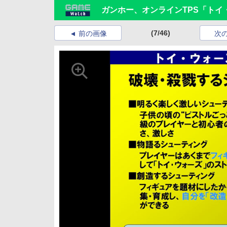
ガンホー、オンラインTPS「ト
(7/46)
前の画像
次