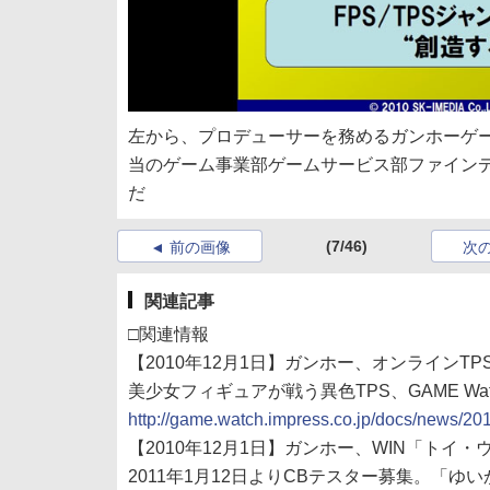
左から、プロデューサーを務めるガンホーゲ
当のゲーム事業部ゲームサービス部ファイン
だ
(7/46)
前の画像
次
関連記事
□関連情報
【2010年12月1日】ガンホー、オンラインT
美少女フィギュアが戦う異色TPS、GAME Watc
http://game.watch.impress.co.jp/docs/news/2
【2010年12月1日】ガンホー、WIN「トイ・
2011年1月12日よりCBテスター募集。「ゆ