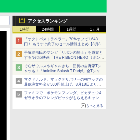
アクセスランキング
1時間
24時間
1週間
1カ月
「オクトパストラベラー」70%オフで1,643
円！ もうすぐ終了のセール情報まとめ【8月8日
更新】
手塚治虫氏のマンガ「リボンの騎士」を原案と
ニンテンドーeショップでは「大神 絶景版」が
するNetflix映画「THE RIBBON HERO リボンヒ
67%オフで990円
ーロー」本日配信開始
そらザウルスやギャルきち、団長の吉野家Tシ
ャツも！「hololive Splash T-Party!」全Tシャツ
ラインナップ公開＆オンライン販売開始
マクドナルド、マックデリバリーの朝マックの
最低注文料金が500円値上げ。8月18日より
1,500円から受付
ファミマで「ポケモンフレンダ」ピカチュウ&
ゼラオラのフレンダピックがもらえるキャンペ
ーン開催！
もっと見る