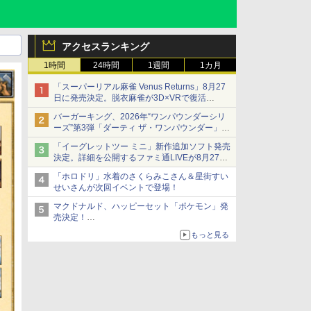
アクセスランキング
1時間
24時間
1週間
1カ月
「スーパーリアル麻雀 Venus Returns」8月27
日に発売決定。脱衣麻雀が3D×VRで復活
発売から2週間は20%オフになるセールが実施
バーガーキング、2026年“ワンパウンダーシリ
ーズ”第3弾「ダーティ ザ・ワンパウンダー」を
8月7日発売
「イーグレットツー ミニ」新作追加ソフト発売
「特製ガーリックマヨソース」を使用した超大
決定。詳細を公開するファミ通LIVEが8月27日
型チーズバーガー
20時から配信
「ホロドリ」水着のさくらみこさん＆星街すい
シリーズ累計100タイトルへ
せいさんが次回イベントで登場！
マクドナルド、ハッピーセット「ポケモン」発
売決定！
ポケモン30周年記念で30匹が大集合
もっと見る