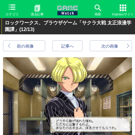
カテゴリ
過去記事
検索
Impressサイト
ロックワークス、ブラウザゲーム「サクラ大戦 太正浪漫学
園譚」
(12/13)
前の画像
記事へ
次の画像