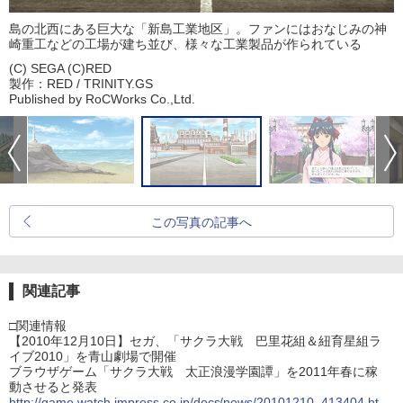
島の北西にある巨大な「新島工業地区」。ファンにはおなじみの神
崎重工などの工場が建ち並び、様々な工業製品が作られている
(C) SEGA (C)RED
製作：RED / TRINITY.GS
Published by RoCWorks Co.,Ltd.
この写真の記事へ
関連記事
□関連情報
【2010年12月10日】セガ、「サクラ大戦 巴里花組＆紐育星組ラ
イブ2010」を青山劇場で開催
ブラウザゲーム「サクラ大戦 太正浪漫学園譚」を2011年春に稼
動させると発表
http://game.watch.impress.co.jp/docs/news/20101210_413404.ht