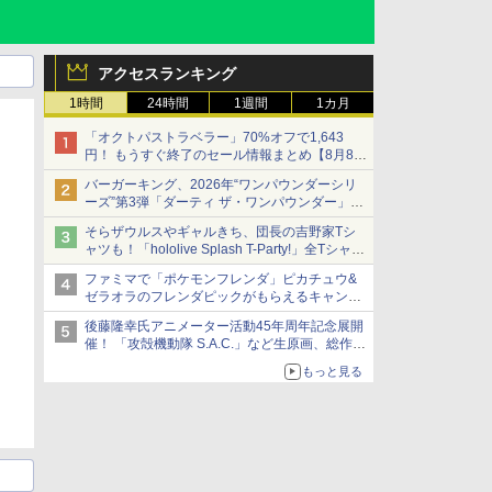
アクセスランキング
1時間
24時間
1週間
1カ月
「オクトパストラベラー」70%オフで1,643
円！ もうすぐ終了のセール情報まとめ【8月8日
更新】
バーガーキング、2026年“ワンパウンダーシリ
ニンテンドーeショップでは「大神 絶景版」が
ーズ”第3弾「ダーティ ザ・ワンパウンダー」を
67%オフで990円
8月7日発売
そらザウルスやギャルきち、団長の吉野家Tシ
「特製ガーリックマヨソース」を使用した超大
ャツも！「hololive Splash T-Party!」全Tシャツ
型チーズバーガー
ラインナップ公開＆オンライン販売開始
ファミマで「ポケモンフレンダ」ピカチュウ&
ゼラオラのフレンダピックがもらえるキャンペ
ーン開催！
後藤隆幸氏アニメーター活動45年周年記念展開
催！ 「攻殻機動隊 S.A.C.」など生原画、総作画
監督修正が展示
もっと見る