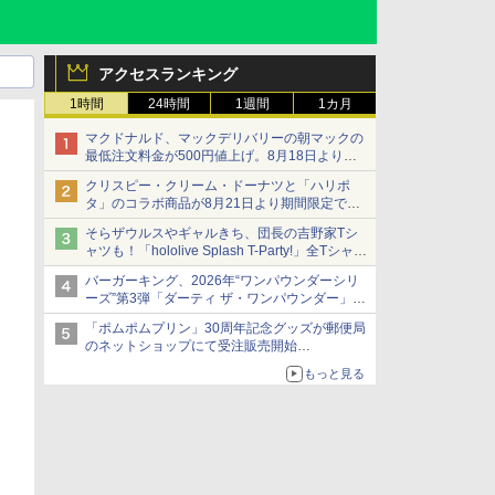
アクセスランキング
1時間
24時間
1週間
1カ月
マクドナルド、マックデリバリーの朝マックの
最低注文料金が500円値上げ。8月18日より
1,500円から受付
クリスピー・クリーム・ドーナツと「ハリポ
タ」のコラボ商品が8月21日より期間限定で発
売
そらザウルスやギャルきち、団長の吉野家Tシ
組分け帽子ドーナツなど見た目も楽しい商品が
ャツも！「hololive Splash T-Party!」全Tシャツ
登場
ラインナップ公開＆オンライン販売開始
バーガーキング、2026年“ワンパウンダーシリ
ーズ”第3弾「ダーティ ザ・ワンパウンダー」を
8月7日発売
「ポムポムプリン」30周年記念グッズが郵便局
「特製ガーリックマヨソース」を使用した超大
のネットショップにて受注販売開始
型チーズバーガー
「おもちもちもちクッション」など今年だけの
もっと見る
限定商品が登場