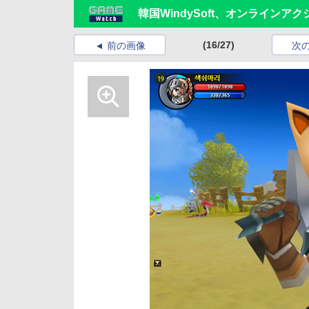
韓国WindySoft、オンラインアク
(16/27)
前の画像
次