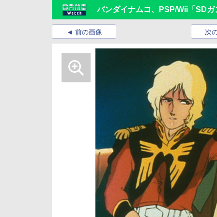
バンダイナムコ、PSP/Wii「S
前の画像
次