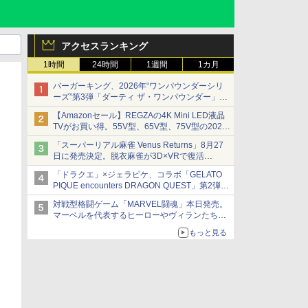
アクセスランキング
1時間
24時間
1週間
1カ月
バーガーキング、2026年“ワンパウンダーシリ
ーズ”第3弾「ダーティ ザ・ワンパウンダー」を
8月7日発売
【Amazonセール】REGZAの4K Mini LED液晶
「特製ガーリックマヨソース」を使用した超大
TVがお買い得。55V型、65V型、75V型の2026
型チーズバーガー
年モデルがラインナップ
「スーパーリアル麻雀 Venus Returns」8月27
日に発売決定。脱衣麻雀が3D×VRで復活
発売から2週間は20%オフになるセールが実施
「ドラクエ」×ジェラピケ、コラボ「GELATO
PIQUE encounters DRAGON QUEST」第2弾が
本日発売
対戦型格闘ゲーム「MARVEL闘魂」本日発売。
アイスカップに入ったスライムやわたぼう、ベ
マーベルを代表するヒーローやヴィランたちが
ビーサタンなどがオリジナルアートで登場
登場
もっと見る
「GUILTY GEAR」などの格ゲーを手掛けるア
ークシステムワークスが開発