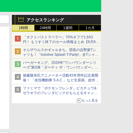
アクセスランキング
1時間
24時間
1週間
1カ月
「オクトパストラベラー」70%オフで1,643
円！ もうすぐ終了のセール情報まとめ【8月8日
更新】
そらザウルスやギャルきち、団長の吉野家Tシ
ニンテンドーeショップでは「大神 絶景版」が
ャツも！「hololive Splash T-Party!」全Tシャツ
67%オフで990円
ラインナップ公開＆オンライン販売開始
バーガーキング、2026年“ワンパウンダーシリ
ーズ”第3弾「ダーティ ザ・ワンパウンダー」を
8月7日発売
後藤隆幸氏アニメーター活動45年周年記念展開
「特製ガーリックマヨソース」を使用した超大
催！ 「攻殻機動隊 S.A.C.」など生原画、総作画
型チーズバーガー
監督修正が展示
ファミマで「ポケモンフレンダ」ピカチュウ&
ゼラオラのフレンダピックがもらえるキャンペ
ーン開催！
もっと見る