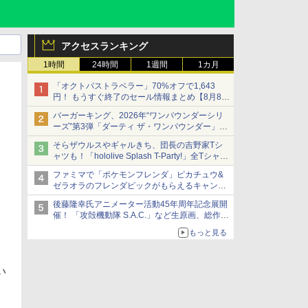
アクセスランキング
1時間
24時間
1週間
1カ月
「オクトパストラベラー」70%オフで1,643
円！ もうすぐ終了のセール情報まとめ【8月8日
更新】
バーガーキング、2026年“ワンパウンダーシリ
ニンテンドーeショップでは「大神 絶景版」が
ーズ”第3弾「ダーティ ザ・ワンパウンダー」を
67%オフで990円
8月7日発売
そらザウルスやギャルきち、団長の吉野家Tシ
「特製ガーリックマヨソース」を使用した超大
ャツも！「hololive Splash T-Party!」全Tシャツ
型チーズバーガー
ラインナップ公開＆オンライン販売開始
ファミマで「ポケモンフレンダ」ピカチュウ&
ゼラオラのフレンダピックがもらえるキャンペ
ーン開催！
後藤隆幸氏アニメーター活動45年周年記念展開
催！ 「攻殻機動隊 S.A.C.」など生原画、総作画
監督修正が展示
もっと見る
い