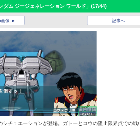
Dガンダム ジージェネレーション ワールド」
(17/44)
の画像
記事へ
しのシチュエーションが登場。ガトーとコウの阻止限界点での戦