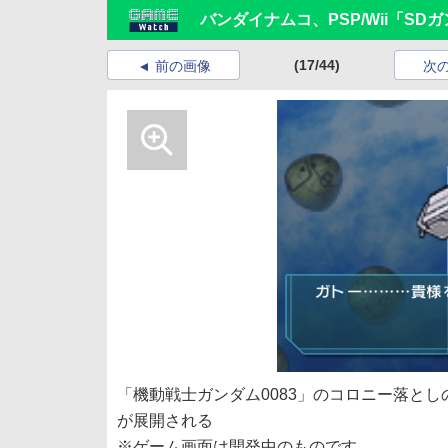
バンダイナムコ、PSP/Wii「S
(17/44)
前の画像
次
「機動戦士ガンダム0083」のコロニー落と
が展開される
※ゲーム画面は開発中のものです。