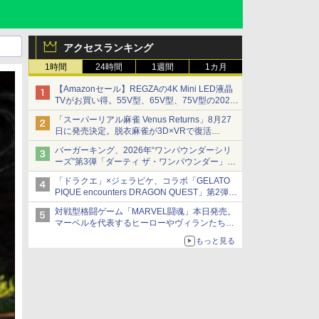
アクセスランキング
1時間
24時間
1週間
1カ月
【Amazonセール】REGZAの4K Mini LED液晶
TVがお買い得。55V型、65V型、75V型の2026
年モデルがラインナップ
「スーパーリアル麻雀 Venus Returns」8月27
日に発売決定。脱衣麻雀が3D×VRで復活
発売から2週間は20%オフになるセールが実施
バーガーキング、2026年“ワンパウンダーシリ
ーズ”第3弾「ダーティ ザ・ワンパウンダー」を
8月7日発売
「ドラクエ」×ジェラピケ、コラボ「GELATO
「特製ガーリックマヨソース」を使用した超大
PIQUE encounters DRAGON QUEST」第2弾が
型チーズバーガー
本日発売
対戦型格闘ゲーム「MARVEL闘魂」本日発売。
アイスカップに入ったスライムやわたぼう、ベ
マーベルを代表するヒーローやヴィランたちが
ビーサタンなどがオリジナルアートで登場
登場
もっと見る
「GUILTY GEAR」などの格ゲーを手掛けるア
ークシステムワークスが開発