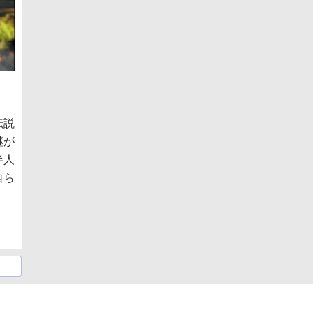
伝説
継が
半人
自ら