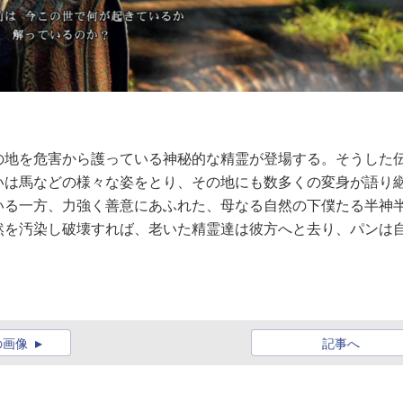
の地を危害から護っている神秘的な精霊が登場する。そうした
いは馬などの様々な姿をとり、その地にも数多くの変身が語り
いる一方、力強く善意にあふれた、母なる自然の下僕たる半神
然を汚染し破壊すれば、老いた精霊達は彼方へと去り、パンは
の画像
記事へ