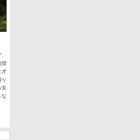
ず、
教団
な才
借り
る女
しな