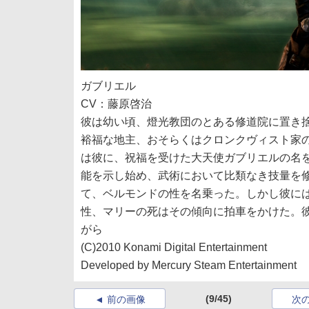
ガブリエル
CV：藤原啓治
彼は幼い頃、燈光教団のとある修道院に置き
裕福な地主、おそらくはクロンクヴィスト家
は彼に、祝福を受けた大天使ガブリエルの名
能を示し始め、武術において比類なき技量を
て、ベルモンドの性を名乗った。しかし彼に
性、マリーの死はその傾向に拍車をかけた。
がら
(C)2010 Konami Digital Entertainment
Developed by Mercury Steam Entertainment
(9/45)
前の画像
次