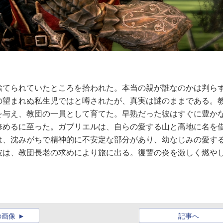
捨てられていたところを拾われた。本当の親が誰なのかは判ら
の望まれぬ私生児ではと噂されたが、真実は謎のままである。
を与え、教団の一員として育てた。早熟だった彼はすぐに豊か
修めるに至った。ガブリエルは、自らの愛する山と高地に名を
は、沈みがちで精神的に不安定な部分があり、幼なじみの愛す
彼は、教団長老の求めにより旅に出る。復讐の炎を激しく燃や
の画像
記事へ