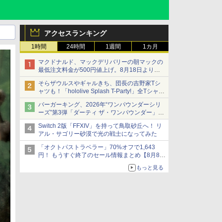
アクセスランキング
1時間
24時間
1週間
1カ月
マクドナルド、マックデリバリーの朝マックの
最低注文料金が500円値上げ。8月18日より
1,500円から受付
そらザウルスやギャルきち、団長の吉野家Tシ
ャツも！「hololive Splash T-Party!」全Tシャツ
ラインナップ公開＆オンライン販売開始
バーガーキング、2026年“ワンパウンダーシリ
ーズ”第3弾「ダーティ ザ・ワンパウンダー」を
8月7日発売
Switch 2版「FFXIV」を持って鳥取砂丘へ！ リ
「特製ガーリックマヨソース」を使用した超大
アル・サゴリー砂漠で光の戦士になってみた
型チーズバーガー
「オクトパストラベラー」70%オフで1,643
円！ もうすぐ終了のセール情報まとめ【8月8日
更新】
もっと見る
ニンテンドーeショップでは「大神 絶景版」が
67%オフで990円