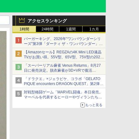
アクセスランキング
1時間
24時間
1週間
1カ月
バーガーキング、2026年“ワンパウンダーシリ
ーズ”第3弾「ダーティ ザ・ワンパウンダー」を
8月7日発売
【Amazonセール】REGZAの4K Mini LED液晶
「特製ガーリックマヨソース」を使用した超大
TVがお買い得。55V型、65V型、75V型の2026
型チーズバーガー
年モデルがラインナップ
「スーパーリアル麻雀 Venus Returns」8月27
日に発売決定。脱衣麻雀が3D×VRで復活
発売から2週間は20%オフになるセールが実施
「ドラクエ」×ジェラピケ、コラボ「GELATO
PIQUE encounters DRAGON QUEST」第2弾が
本日発売
対戦型格闘ゲーム「MARVEL闘魂」本日発売。
アイスカップに入ったスライムやわたぼう、ベ
マーベルを代表するヒーローやヴィランたちが
ビーサタンなどがオリジナルアートで登場
登場
もっと見る
「GUILTY GEAR」などの格ゲーを手掛けるア
ークシステムワークスが開発