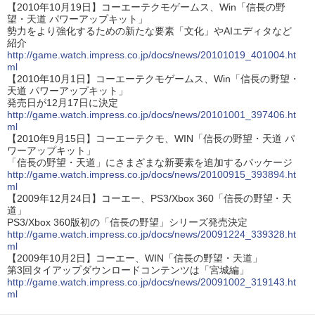
【2010年10月19日】コーエーテクモゲームス、Win「信長の野
望・天道 パワーアップキット」
勢力をより強化するための新たな要素「文化」やAIエディタなど
紹介
http://game.watch.impress.co.jp/docs/news/20101019_401004.ht
ml
【2010年10月1日】コーエーテクモゲームス、Win「信長の野望・
天道 パワーアップキット」
発売日が12月17日に決定
http://game.watch.impress.co.jp/docs/news/20101001_397406.ht
ml
【2010年9月15日】コーエーテクモ、WIN「信長の野望・天道 パ
ワーアップキット」
「信長の野望・天道」にさまざまな新要素を追加するパッケージ
http://game.watch.impress.co.jp/docs/news/20100915_393894.ht
ml
【2009年12月24日】コーエー、PS3/Xbox 360「信長の野望・天
道」
PS3/Xbox 360版初の「信長の野望」シリーズ発売決定
http://game.watch.impress.co.jp/docs/news/20091224_339328.ht
ml
【2009年10月2日】コーエー、WIN「信長の野望・天道」
第3回タイアップダウンロードコンテンツは「宮城編」
http://game.watch.impress.co.jp/docs/news/20091002_319143.ht
ml