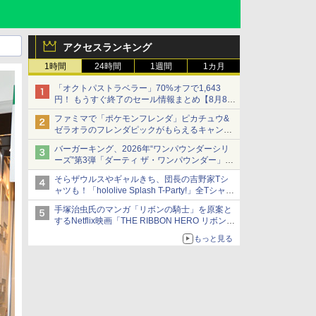
アクセスランキング
1時間
24時間
1週間
1カ月
「オクトパストラベラー」70%オフで1,643
円！ もうすぐ終了のセール情報まとめ【8月8日
更新】
ファミマで「ポケモンフレンダ」ピカチュウ&
ニンテンドーeショップでは「大神 絶景版」が
ゼラオラのフレンダピックがもらえるキャンペ
67%オフで990円
ーン開催！
バーガーキング、2026年“ワンパウンダーシリ
ーズ”第3弾「ダーティ ザ・ワンパウンダー」を
8月7日発売
そらザウルスやギャルきち、団長の吉野家Tシ
「特製ガーリックマヨソース」を使用した超大
ャツも！「hololive Splash T-Party!」全Tシャツ
型チーズバーガー
ラインナップ公開＆オンライン販売開始
手塚治虫氏のマンガ「リボンの騎士」を原案と
するNetflix映画「THE RIBBON HERO リボンヒ
ーロー」本日配信開始
もっと見る