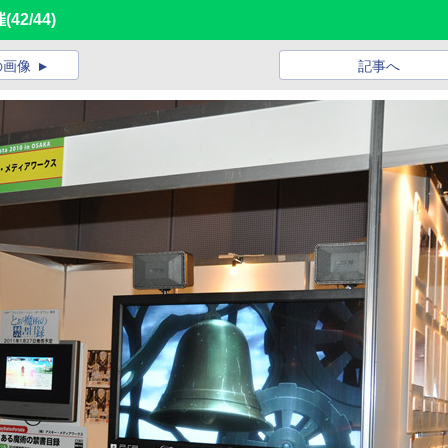
催
(42/44)
の画像
記事へ