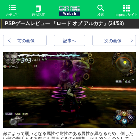
カテゴリ
過去記事
検索
Impressサイト
PSPゲームレビュー 「ロード オブ アルカナ」
(34/53)
前の画像
記事へ
次の画像
敵によって弱点となる属性や耐性のある属性が異なるため、倒した
い敵の苦手とする魔法を選択するのが理想。汎用的なものとして、