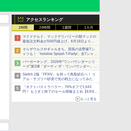
アクセスランキング
1時間
24時間
1週間
1カ月
マクドナルド、マックデリバリーの朝マックの
最低注文料金が500円値上げ。8月18日より
1,500円から受付
そらザウルスやギャルきち、団長の吉野家Tシ
ャツも！「hololive Splash T-Party!」全Tシャツ
ラインナップ公開＆オンライン販売開始
バーガーキング、2026年“ワンパウンダーシリ
ーズ”第3弾「ダーティ ザ・ワンパウンダー」を
8月7日発売
Switch 2版「FFXIV」を持って鳥取砂丘へ！ リ
「特製ガーリックマヨソース」を使用した超大
アル・サゴリー砂漠で光の戦士になってみた
型チーズバーガー
「オクトパストラベラー」70%オフで1,643
円！ もうすぐ終了のセール情報まとめ【8月8日
更新】
もっと見る
ニンテンドーeショップでは「大神 絶景版」が
67%オフで990円