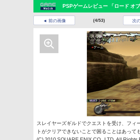
PSPゲームレビュー 「ロード オ
(4/53)
前の画像
次
スレイヤーズギルドでクエストを受け、フィ
トがクリアできないことで困ることはあって
(C) 2010 SQUARE ENIX CO., LTD. All Rights 