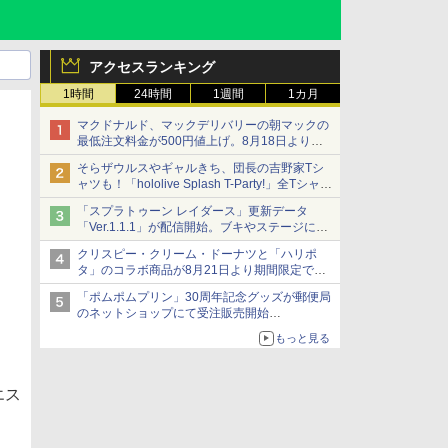
アクセスランキング
1時間
24時間
1週間
1カ月
マクドナルド、マックデリバリーの朝マックの
最低注文料金が500円値上げ。8月18日より
1,500円から受付
そらザウルスやギャルきち、団長の吉野家Tシ
ャツも！「hololive Splash T-Party!」全Tシャツ
ラインナップ公開＆オンライン販売開始
「スプラトゥーン レイダース」更新データ
「Ver.1.1.1」が配信開始。ブキやステージに関
する不具合を修正
クリスピー・クリーム・ドーナツと「ハリポ
タ」のコラボ商品が8月21日より期間限定で発
売
「ポムポムプリン」30周年記念グッズが郵便局
組分け帽子ドーナツなど見た目も楽しい商品が
のネットショップにて受注販売開始
登場
「おもちもちもちクッション」など今年だけの
もっと見る
限定商品が登場
エス