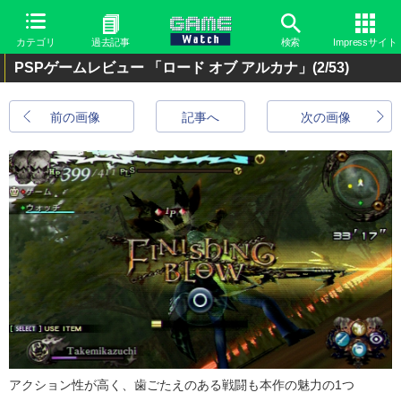
カテゴリ
過去記事
検索
Impressサイト
PSPゲームレビュー 「ロード オブ アルカナ」
(2/53)
前の画像
記事へ
次の画像
アクション性が高く、歯ごたえのある戦闘も本作の魅力の1つ