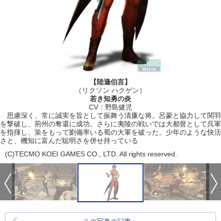
【陸遜伯言】
（リクソン ハクゲン）
若き知勇の炎
CV：野島健児
思慮深く、常に誠実を旨として振舞う清廉な将。呂蒙と協力して関羽
を撃破し、荊州の奪還に成功。さらに夷陵の戦いでは大都督として呉軍
を指揮し、策をもって劉備率いる蜀の大軍を破った。少年のような快活
さと、機知に富んだ聡明さを併せ持っている
(C)TECMO KOEI GAMES CO., LTD. All rights reserved.