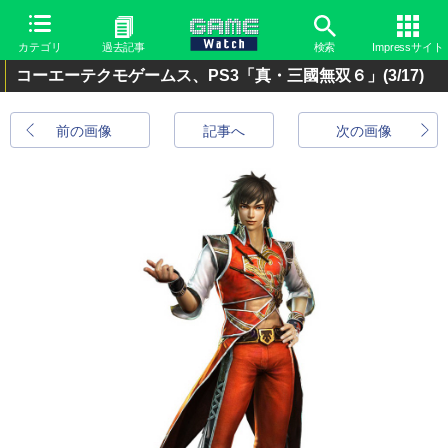
カテゴリ
過去記事
検索
Impressサイト
コーエーテクモゲームス、PS3「真・三國無双６」
(3/17)
前の画像
記事へ
次の画像