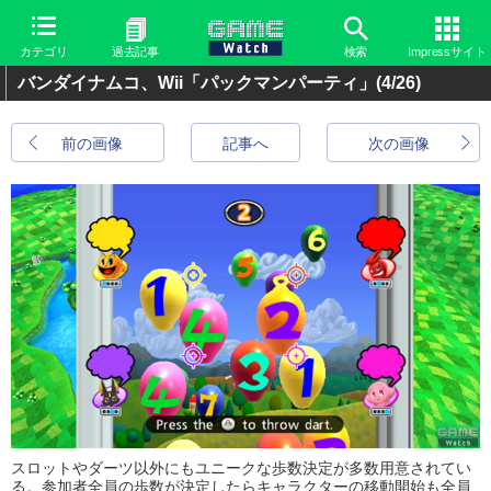
カテゴリ
過去記事
検索
Impressサイト
バンダイナムコ、Wii「パックマンパーティ」
(4/26)
前の画像
記事へ
次の画像
スロットやダーツ以外にもユニークな歩数決定が多数用意されてい
る。参加者全員の歩数が決定したらキャラクターの移動開始も全員