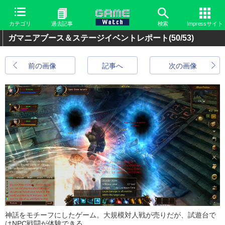
カテゴリ
過去記事
検索
Impressサイト
ガマニアブース＆ステージイベントレポート
(50/53)
前の画像
記事へ
次の画像
神話をモチーフにしたゲーム。大規模対人戦が売りだが、試遊台で
はNPC戦闘が体験できる