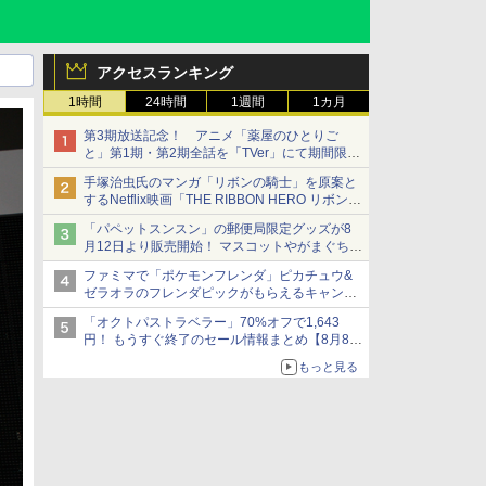
アクセスランキング
1時間
24時間
1週間
1カ月
第3期放送記念！ アニメ「薬屋のひとりご
と」第1期・第2期全話を「TVer」にて期間限定
で順次無料配信開始
手塚治虫氏のマンガ「リボンの騎士」を原案と
するNetflix映画「THE RIBBON HERO リボンヒ
ーロー」本日配信開始
「パペットスンスン」の郵便局限定グッズが8
月12日より販売開始！ マスコットやがまぐち、
レターセットなどが登場
ファミマで「ポケモンフレンダ」ピカチュウ&
ゼラオラのフレンダピックがもらえるキャンペ
ーン開催！
「オクトパストラベラー」70%オフで1,643
円！ もうすぐ終了のセール情報まとめ【8月8日
更新】
もっと見る
ニンテンドーeショップでは「大神 絶景版」が
67%オフで990円