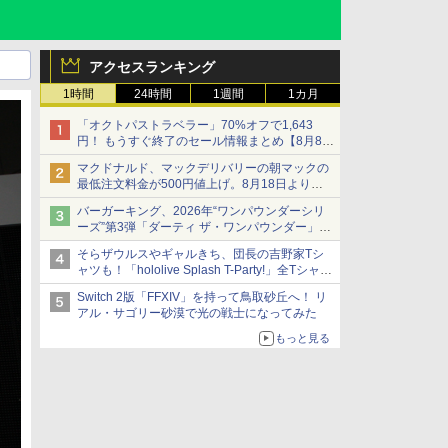
アクセスランキング
1時間
24時間
1週間
1カ月
「オクトパストラベラー」70%オフで1,643
円！ もうすぐ終了のセール情報まとめ【8月8日
更新】
マクドナルド、マックデリバリーの朝マックの
ニンテンドーeショップでは「大神 絶景版」が
最低注文料金が500円値上げ。8月18日より
67%オフで990円
1,500円から受付
バーガーキング、2026年“ワンパウンダーシリ
ーズ”第3弾「ダーティ ザ・ワンパウンダー」を
8月7日発売
そらザウルスやギャルきち、団長の吉野家Tシ
「特製ガーリックマヨソース」を使用した超大
ャツも！「hololive Splash T-Party!」全Tシャツ
型チーズバーガー
ラインナップ公開＆オンライン販売開始
Switch 2版「FFXIV」を持って鳥取砂丘へ！ リ
アル・サゴリー砂漠で光の戦士になってみた
もっと見る