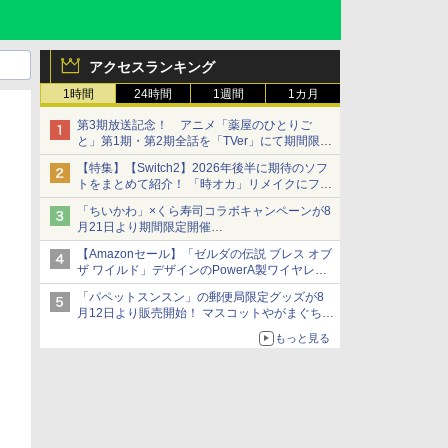
アクセスランキング
1時間
24時間
1週間
1カ月
第3期放送記念！ アニメ「薬屋のひとりご
と」第1期・第2期全話を「TVer」にて期間限定
で順次無料配信開始
【特集】【Switch2】2026年後半に期待のソフ
トをまとめて紹介！ 「時オカ」リメイクにフロ
ム新作も……
「ちいかわ」×くら寿司コラボキャンペーンが8
月21日より期間限定開催
オリジナルの湯呑みや寿司皿が景品に登場！
【Amazonセール】「ゼルダの伝説 ブレス オブ
ザ ワイルド」デザインのPowerA製ワイヤレス
コントローラーがお買い得。Switch2でも使用
「パペットスンスン」の郵便局限定グッズが8
可能
月12日より販売開始！ マスコットやがまぐち、
レターセットなどが登場
もっと見る