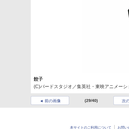
餃子
(C)バードスタジオ／集英社・東映アニメーション (
(29/40)
前の画像
次
本サイトのご利用について
お問い