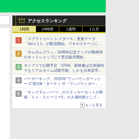
アクセスランキング
1時間
24時間
1週間
1カ月
「スプラトゥーン レイダース」更新データ
「Ver.1.1.1」が配信開始。ブキやステージに関
する不具合を修正
「ポムポムプリン」30周年記念グッズが郵便局
のネットショップにて受注販売開始
「おもちもちもちクッション」など今年だけの
ネトフリで公開予定「GTA6」新映像は日本国内
限定商品が登場
でもリアルタイム試聴可能。しかも日本語字幕
付き
バーガーキング、2026年“ワンパウンダーシリ
Netflixから公式回答あり
ーズ”第3弾「ダーティ ザ・ワンパウンダー」を
8月7日発売
「キングダム ハーツ」のステッカーセットが映
「特製ガーリックマヨソース」を使用した超大
画「トイ・ストーリー5」の入場特典として配
型チーズバーガー
布決定！
もっと見る
本日8月7日より先着・数量限定で配布