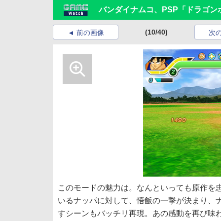
バンダイナムコ、PSP「ドラゴン
(10/40)
前の画像
次
このモードの魅力は。なんといっても原作を
いるナッパに対して、悟飯の一撃が決まり、
すシーンもバッチリ再現。あの感動を再び味