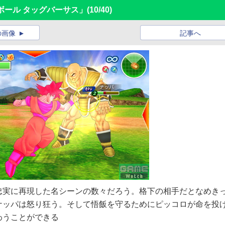
ボール タッグバーサス」
(10/40)
の画像
記事へ
忠実に再現した名シーンの数々だろう。格下の相手だとなめき
ナッパは怒り狂う。そして悟飯を守るためにピッコロが命を投
わうことができる