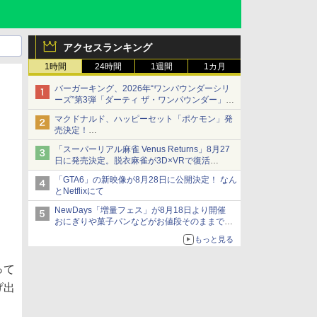
アクセスランキング
1時間
24時間
1週間
1カ月
バーガーキング、2026年“ワンパウンダーシリ
ーズ”第3弾「ダーティ ザ・ワンパウンダー」を
8月7日発売
マクドナルド、ハッピーセット「ポケモン」発
「特製ガーリックマヨソース」を使用した超大
売決定！
型チーズバーガー
ポケモン30周年記念で30匹が大集合
「スーパーリアル麻雀 Venus Returns」8月27
日に発売決定。脱衣麻雀が3D×VRで復活
発売から2週間は20%オフになるセールが実施
「GTA6」の新映像が8月28日に公開決定！ なん
とNetflixにて
NewDays「増量フェス」が8月18日より開催
おにぎりや菓子パンなどがお値段そのままで最
大50%増量！
もっと見る
って
げ出