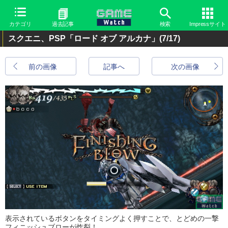
カテゴリ
過去記事
検索
Impressサイト
スクエニ、PSP「ロード オブ アルカナ」
(7/17)
前の画像
記事へ
次の画像
表示されているボタンをタイミングよく押すことで、とどめの一撃
フィニッシュブローが炸裂！