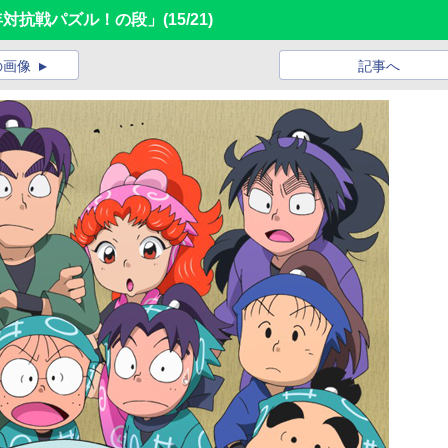
年対抗戦パズル！の段」
(15/21)
の画像
記事へ