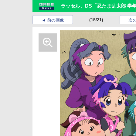
ラッセル、DS「忍たま乱太郎 学
(15/21)
前の画像
次