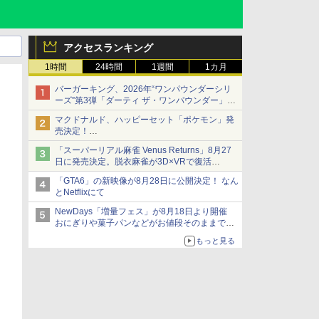
アクセスランキング
1時間
24時間
1週間
1カ月
バーガーキング、2026年“ワンパウンダーシリ
ーズ”第3弾「ダーティ ザ・ワンパウンダー」を
8月7日発売
マクドナルド、ハッピーセット「ポケモン」発
「特製ガーリックマヨソース」を使用した超大
売決定！
型チーズバーガー
ポケモン30周年記念で30匹が大集合
「スーパーリアル麻雀 Venus Returns」8月27
日に発売決定。脱衣麻雀が3D×VRで復活
発売から2週間は20%オフになるセールが実施
「GTA6」の新映像が8月28日に公開決定！ なん
とNetflixにて
NewDays「増量フェス」が8月18日より開催
おにぎりや菓子パンなどがお値段そのままで最
大50%増量！
もっと見る