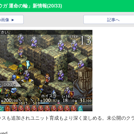
ウガ 運命の輪」新情報
(20/33)
の画像
記事へ
ラスも追加されユニット育成もより深く楽しめる。未公開のク
ved.