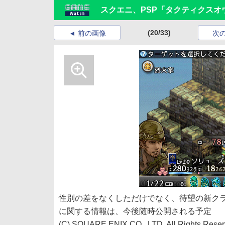
スクエニ、PSP「タクティクスオ
(20/33)
前の画像
次
性別の差をなくしただけでなく、待望の新ク
に関する情報は、今後随時公開される予定
(C) SQUARE ENIX CO., LTD. All Rights Reser