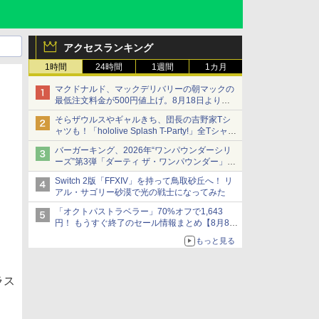
アクセスランキング
1時間
24時間
1週間
1カ月
マクドナルド、マックデリバリーの朝マックの
最低注文料金が500円値上げ。8月18日より
1,500円から受付
そらザウルスやギャルきち、団長の吉野家Tシ
ャツも！「hololive Splash T-Party!」全Tシャツ
ラインナップ公開＆オンライン販売開始
バーガーキング、2026年“ワンパウンダーシリ
ーズ”第3弾「ダーティ ザ・ワンパウンダー」を
8月7日発売
Switch 2版「FFXIV」を持って鳥取砂丘へ！ リ
「特製ガーリックマヨソース」を使用した超大
アル・サゴリー砂漠で光の戦士になってみた
型チーズバーガー
「オクトパストラベラー」70%オフで1,643
円！ もうすぐ終了のセール情報まとめ【8月8日
更新】
もっと見る
ニンテンドーeショップでは「大神 絶景版」が
67%オフで990円
ラス