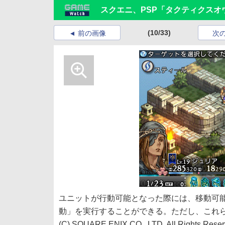
スクエニ、PSP「タクティクスオ
(10/33)
前の画像
次
ユニットが行動可能となった際には、移動可
動」を実行することができる。ただし、これ
(C) SQUARE ENIX CO., LTD. All Rights Reser