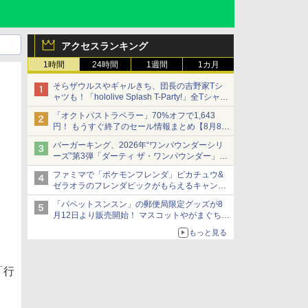
アクセスランキング
1時間
24時間
1週間
1カ月
そらザウルスやギャルきち、団長の吉野家Tシ
ャツも！「hololive Splash T-Party!」全Tシャツ
ラインナップ公開＆オンライン販売開始
「オクトパストラベラー」70%オフで1,643
円！ もうすぐ終了のセール情報まとめ【8月8日
更新】
バーガーキング、2026年“ワンパウンダーシリ
ニンテンドーeショップでは「大神 絶景版」が
ーズ”第3弾「ダーティ ザ・ワンパウンダー」を
67%オフで990円
8月7日発売
ファミマで「ポケモンフレンダ」ピカチュウ&
「特製ガーリックマヨソース」を使用した超大
ゼラオラのフレンダピックがもらえるキャンペ
型チーズバーガー
ーン開催！
「パペットスンスン」の郵便局限定グッズが8
月12日より販売開始！ マスコットやがまぐち、
レターセットなどが登場
もっと見る
「行