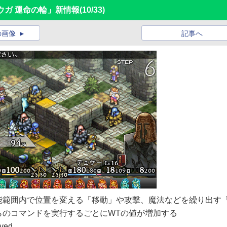
ウガ 運命の輪」新情報
(10/33)
の画像
記事へ
能範囲内で位置を変える「移動」や攻撃、魔法などを繰り出す
らのコマンドを実行するごとにWTの値が増加する
ved.