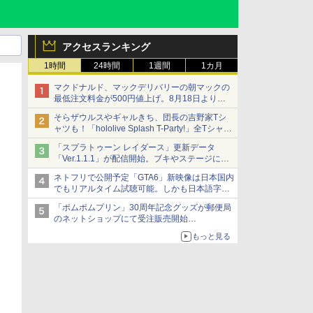
アクセスランキング
1時間
24時間
1週間
1カ月
マクドナルド、マックデリバリーの朝マックの
最低注文料金が500円値上げ。8月18日より
1,500円から受付
そらザウルスやギャルきち、団長の吉野家Tシ
ャツも！「hololive Splash T-Party!」全Tシャツ
ラインナップ公開＆オンライン販売開始
「スプラトゥーン レイダース」更新データ
「Ver.1.1.1」が配信開始。ブキやステージに関
する不具合を修正
ネトフリで公開予定「GTA6」新映像は日本国内
でもリアルタイム試聴可能。しかも日本語字幕
付き
「ポムポムプリン」30周年記念グッズが郵便局
Netflixから公式回答あり
のネットショップにて受注販売開始
「おもちもちもちクッション」など今年だけの
もっと見る
限定商品が登場