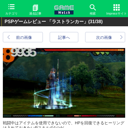
カテゴリ
過去記事
検索
Impressサイト
PSPゲームレビュー 「ラストランカー」
(31/38)
前の画像
記事へ
次の画像
戦闘中はアイテムを使用できないので、HPを回復できるヒーリング
は入れておきたいRスキルの1つだ