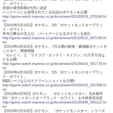
ク・ホワイト」
待望の発売時期が9月に決定
パッケージにも使用されている伝説のポケモンを公開
http://game.watch.impress.co.jp/docs/news/20100529_370246.ht
ml
【2010年5月15日】ポケモン、DS「ポケットモンスターブラッ
ク・ホワイト」
本作の舞台や主人公、パートナーとなるポケモンを紹介
http://game.watch.impress.co.jp/docs/news/20100515_367138.ht
ml
【2010年4月16日】ポケモン、7月公開の映画「劇場版ポケットモ
ンスター」関連情報
「セレビィ」と「ライコウ・エンテイ・スイクン」の入手方法な
どを公開
http://game.watch.impress.co.jp/docs/news/20100416_361778.ht
ml
【2010年4月15日】ポケモン、DS「ポケットモンスターブラッ
ク・ホワイト」
戦闘シーンなどのスクリーンショットを公開!!
http://game.watch.impress.co.jp/docs/news/20100415_361358.ht
ml
【2010年4月9日】ポケモン、「ポケットモンスター」完全新作
DS「ポケットモンスターブラック・ホワイト」を今秋発売決定
http://game.watch.impress.co.jp/docs/news/20100409_360122.ht
ml
【2010年2月15日】ポケモン、「ポケットモンスター」シリーズ