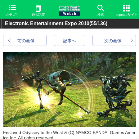
カテゴリ
過去記事
検索
Impressサイト
Electronic Entertainment Expo 2010
(55/136)
前の画像
記事へ
次の画像
Enslaved Odyssey to the West & (C) NAMCO BANDAI Games Amer
ica Inc. All rights reserved.