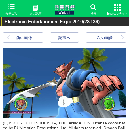
カテゴリ
過去記事
検索
Impressサイト
Electronic Entertainment Expo 2010
(28/136)
前の画像
記事へ
次の画像
(C)BIRD STUDIO/SHUEISHA, TOEI ANIMATION. License coordinat
ed by FUNimation Productions, Ltd. All rights reserved. Dragon Ball,