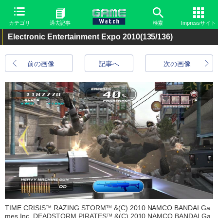
カテゴリ
過去記事
検索
Impressサイト
Electronic Entertainment Expo 2010
(135/136)
前の画像
記事へ
次の画像
TIME CRISIS
RAZING STORM
&(C) 2010 NAMCO BANDAI Ga
TM
TM
mes Inc. DEADSTORM PIRATES
&(C) 2010 NAMCO BANDAI Ga
TM