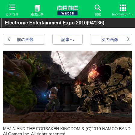
カテゴリ
過去記事
検索
Impressサイト
Electronic Entertainment Expo 2010
(94/136)
前の画像
記事へ
次の画像
MAJIN AND THE FORSAKEN KINGDOM & (C)2010 NAMCO BAND
AI Games Inc. All rights reserved.